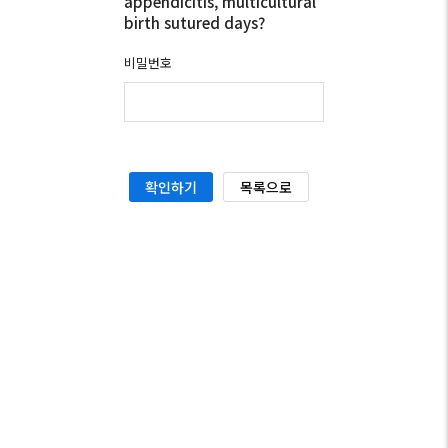
appendicitis, multicultural
birth sutured days?
비밀번호
목록으로